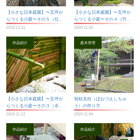
【小さな日本庭園】〜五坪か
【小さな日本庭園】〜五坪か
らつくる小庭〜その５（仕...
らつくる小庭〜その４（竹...
2020.12.11
2020.11.20
作品紹介
庭木管理
【小さな日本庭園】〜五坪か
頬杖支柱（ほおづえしちゅ
らつくる小庭〜その３（水...
う）の作り方
2020.11.12
2020.11.04
作品紹介
作品紹介