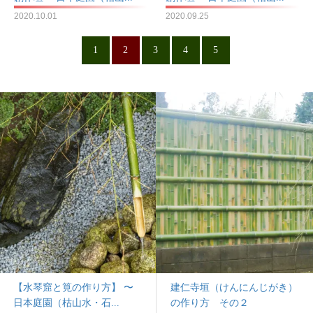
2020.10.01
2020.09.25
1
2
3
4
5
【水琴窟と筧の作り方】 〜
建仁寺垣（けんにんじがき）
日本庭園（枯山水・石...
の作り方 その２