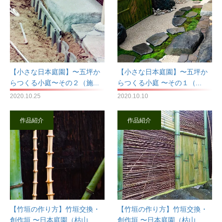
【小さな日本庭園】〜五坪か
【小さな日本庭園】〜五坪か
らつくる小庭〜その２（施...
らつくる小庭 〜その１（...
2020.10.25
2020.10.10
作品紹介
作品紹介
【竹垣の作り方】竹垣交換・
【竹垣の作り方】竹垣交換・
創作垣 〜日本庭園（枯山...
創作垣 〜日本庭園（枯山...