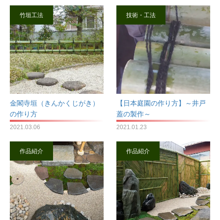
竹垣工法
技術・工法
金閣寺垣（きんかくじがき）
【日本庭園の作り方】～井戸
の作り方
蓋の製作～
2021.03.06
2021.01.23
作品紹介
作品紹介