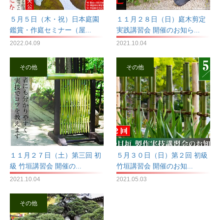
５月５日（木・祝）日本庭園
１１月２８日（日）庭木剪定
鑑賞・作庭セミナー（屋...
実践講習会 開催のお知ら...
2022.04.09
2021.10.04
その他
その他
１１月２７日（土）第三回 初
５月３０日（日）第２回 初級
級 竹垣講習会 開催の...
竹垣講習会 開催のお知...
2021.10.04
2021.05.03
その他