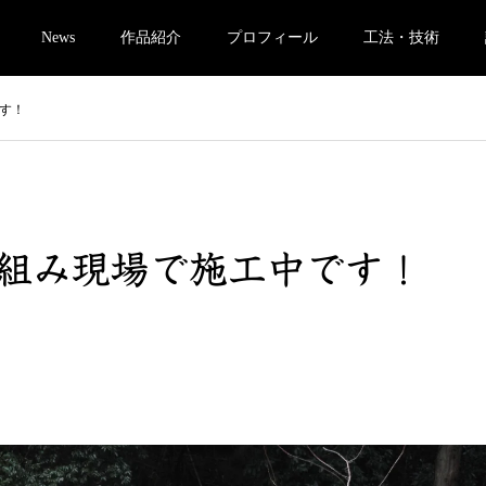
News
作品紹介
プロフィール
工法・技術
す！
組み現場で施工中です！