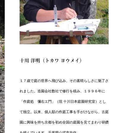
十川 洋明（トカワ ヨウメイ）
１７歳で庭の世界へ飛び込み、その素晴らしさに魅了さ
れました。造園会社数社で修行を積み、１９９６年に
「作庭処 彌右エ門」（現 十川日本庭園研究室）とし
て独立。以来、個人邸の作庭工事を手がけながら、古庭
園に興味を持ち京都を初め全国の庭園を見てまわり研鑽
を積んでいます。
千葉県山武市在住。