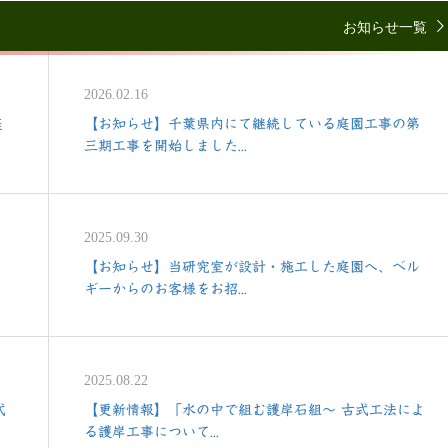
お知らせ一覧
2026.02.16
庭
【お知らせ】千葉県内にて継続している庭園工事の第
三期工事を開始しました...
2025.09.30
【お知らせ】当研究室が設計・施工した庭園へ、ベル
ギーからのお客様をお招...
2025.08.22
式
【更新情報】「水の中で組む護岸石組〜 古式工法によ
る護岸工事について...