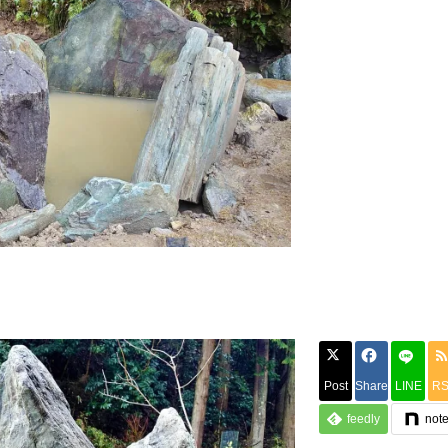
Post
Share
LINE
R
feedly
not